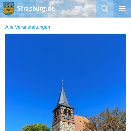
Mängelmeldung
Alle Veranstaltungen
Aktuelles
Rathaus
Natur – Kultur – Tourismus
Wirtschaft
Kommentarrichtlinien und Netiquette für unsere Social Media-Kanäle
Willkommen in Strasburg (Uckermark)