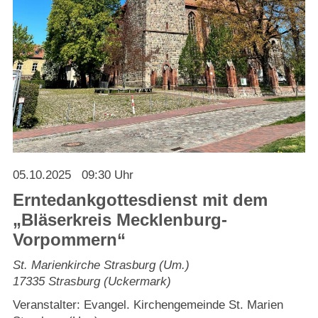
Strasburger Ehrenamtspreis „SBG“
Welcome to Strasburg (Uckermark)
Ласкаво просимо до Штрасбурга (Уккермарк)
مرحبًا بكم في شتراسبورغ (أوكرمارك)
Bine ați venit în Strasburg (Uckermark)
05.10.2025
09:30 Uhr
Online-Bewerbungen
Erntedankgottesdienst mit dem
„Bläserkreis Mecklenburg-
Sprache/Language
Vorpommern“
St. Marienkirche Strasburg (Um.)
17335
Strasburg (Uckermark)
Veranstalter: Evangel. Kirchengemeinde St. Marien