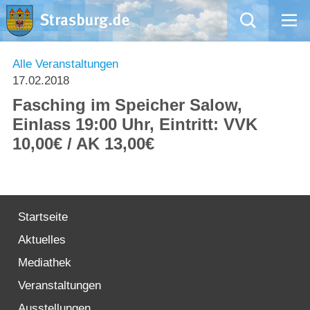
Mängelmeldung
Alle Veranstaltungen
17.02.2018
Aktuelles
Fasching im Speicher Salow,
Einlass 19:00 Uhr, Eintritt: VVK
Rathaus
10,00€ / AK 13,00€
Natur – Kultur – Tourismus
Wirtschaft
Startseite
Aktuelles
Kommentarrichtlinien und Netiquette für unsere Social Media-Kanäle
Mediathek
Willkommen in Strasburg (Uckermark)
Veranstaltungen
Ausstellungen