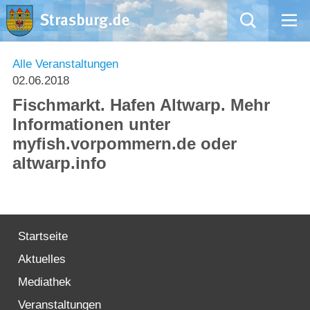
Mängelmeldung
Alle Veranstaltungen
02.06.2018
Aktuelles
Fischmarkt. Hafen Altwarp. Mehr
Informationen unter
Rathaus
myfish.vorpommern.de oder
altwarp.info
Natur – Kultur – Tourismus
Wirtschaft
Startseite
Kommentarrichtlinien und Netiquette für unsere Social Media-Kanäle
Aktuelles
Willkommen in Strasburg (Uckermark)
Mediathek
Veranstaltungen