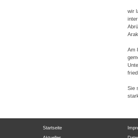
wir 
inte
Abrü
Arak
Am 8
geme
Unte
frie
Sie 
star
Startseite
Impr
Aktuelles
Date