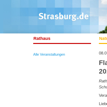
Rathaus
Nat
08.0
Alle Veranstaltungen
Fl
20
Rath
Schu
Vera
Lieb