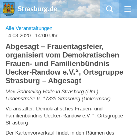
Mängelmeldung
Alle Veranstaltungen
14.03.2020
14:00 Uhr
Aktuelles
Abgesagt – Frauentagsfeier,
organisiert vom Demokratischen
Rathaus
Frauen- und Familienbündnis
Uecker-Randow e.V.“, Ortsgruppe
Natur – Kultur – Tourismus
Strasburg – Abgesagt
Wirtschaft
Max-Schmeling-Halle in Strasburg (Um.)
Lindenstraße 6
,
17335
Strasburg (Uckermark)
Kommentarrichtlinien und Netiquette für unsere Social Media-Kanäle
Veranstalter: Demokratisches Frauen- und
Familienbündnis Uecker-Randow e.V. ", Ortsgruppe
Willkommen in Strasburg (Uckermark)
Strasburg
Der Kartenvorverkauf findet in den Räumen des