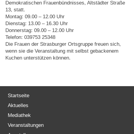
Strasburger Ehrenamtspreis „SBG“
Demokratischen Frauenbündnisses, Altstädter Straße
13, statt.
Montag: 09.00 – 12.00 Uhr
Welcome to Strasburg (Uckermark)
Dienstag: 13.00 – 16.30 Uhr
Donnerstag: 09.00 – 12.00 Uhr
Ласкаво просимо до Штрасбурга (Уккермарк)
Telefon: 039753 25348
Die Frauen der Strasburger Ortsgruppe freuen sich,
مرحبًا بكم في شتراسبورغ (أوكرمارك)
wenn sie die Veranstaltung mit selbst gebackenem
Kuchen unterstützen können.
Bine ați venit în Strasburg (Uckermark)
Online-Bewerbungen
Startseite
Sprache/Language
Aktuelles
Mediathek
Veranstaltungen