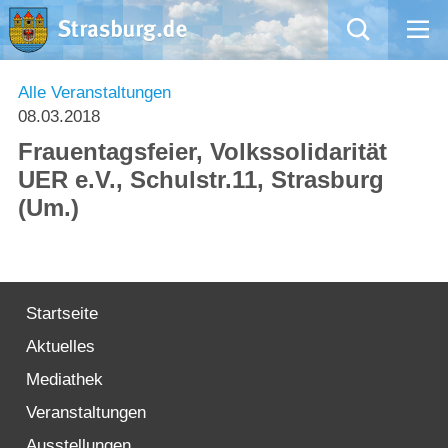
Mängelmeldung
Alle Veranstaltungen
08.03.2018
Aktuelles
Frauentagsfeier, Volkssolidarität
UER e.V., Schulstr.11, Strasburg
Rathaus
(Um.)
Natur – Kultur – Tourismus
Wirtschaft
Startseite
Aktuelles
Kommentarrichtlinien und Netiquette für unsere Social Media-Kanäle
Mediathek
Willkommen in Strasburg (Uckermark)
Veranstaltungen
Ausstellungen