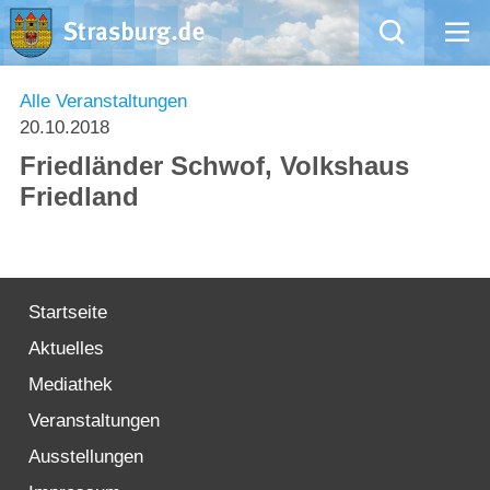
Mängelmeldung
Alle Veranstaltungen
20.10.2018
Aktuelles
Friedländer Schwof, Volkshaus
Friedland
Rathaus
Natur – Kultur – Tourismus
Startseite
Wirtschaft
Aktuelles
Kommentarrichtlinien und Netiquette für unsere Social Media-Kanäle
Mediathek
Veranstaltungen
Willkommen in Strasburg (Uckermark)
Ausstellungen