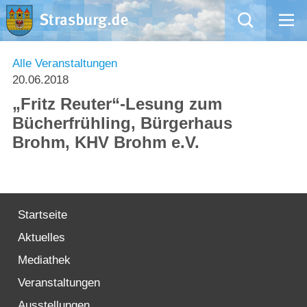
Mängelmeldung
Alle Veranstaltungen
20.06.2018
Aktuelles
„Fritz Reuter“-Lesung zum
Bücherfrühling, Bürgerhaus
Rathaus
Brohm, KHV Brohm e.V.
Natur – Kultur – Tourismus
Wirtschaft
Startseite
Aktuelles
Kommentarrichtlinien und Netiquette für unsere Social Media-Kanäle
Mediathek
Willkommen in Strasburg (Uckermark)
Veranstaltungen
Ausstellungen