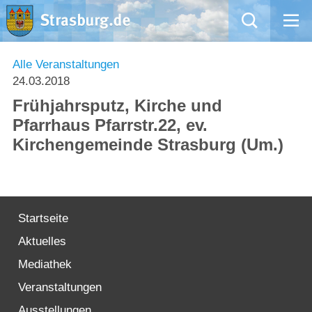
Mängelmeldung
Alle Veranstaltungen
24.03.2018
Aktuelles
Frühjahrsputz, Kirche und
Pfarrhaus Pfarrstr.22, ev.
Rathaus
Kirchengemeinde Strasburg (Um.)
Natur – Kultur – Tourismus
Wirtschaft
Startseite
Aktuelles
Kommentarrichtlinien und Netiquette für unsere Social Media-Kanäle
Mediathek
Willkommen in Strasburg (Uckermark)
Veranstaltungen
Ausstellungen