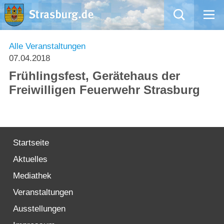
Mängelmeldung
Alle Veranstaltungen
07.04.2018
Aktuelles
Frühlingsfest, Gerätehaus der
Freiwilligen Feuerwehr Strasburg
Rathaus
Natur – Kultur – Tourismus
Startseite
Wirtschaft
Aktuelles
Kommentarrichtlinien und Netiquette für unsere Social Media-Kanäle
Mediathek
Veranstaltungen
Willkommen in Strasburg (Uckermark)
Ausstellungen