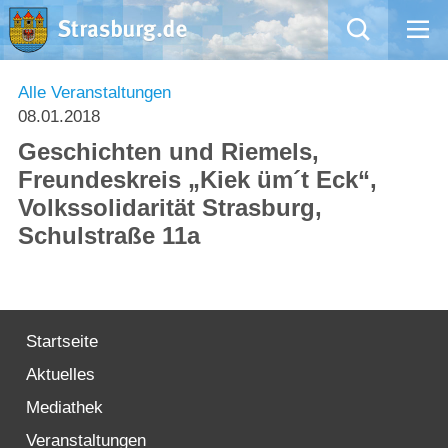
Mängelmeldung
Alle Veranstaltungen
08.01.2018
Aktuelles
Geschichten und Riemels,
Freundeskreis „Kiek üm´t Eck“,
Rathaus
Volkssolidarität Strasburg,
Schulstraße 11a
Natur – Kultur – Tourismus
Wirtschaft
Startseite
Kommentarrichtlinien und Netiquette für unsere Social Media-Kanäle
Aktuelles
Willkommen in Strasburg (Uckermark)
Mediathek
Veranstaltungen