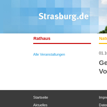
Rathaus
Nat
01.1
Alle Veranstaltungen
Ge
Vo
Startseite
Impr
Aktuelles
Date