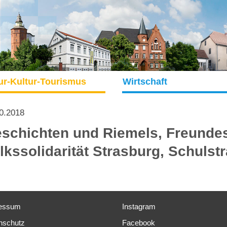
ur-Kultur-Tourismus
Wirtschaft
0.2018
schichten und Riemels, Freundes
lkssolidarität Strasburg, Schulst
essum
Instagram
nschutz
Facebook