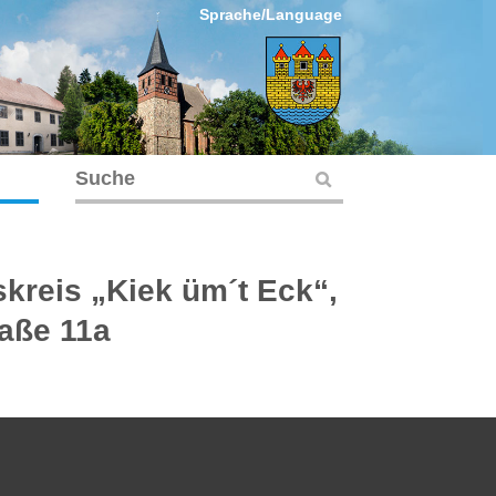
Sprache/Language
kreis „Kiek üm´t Eck“,
raße 11a