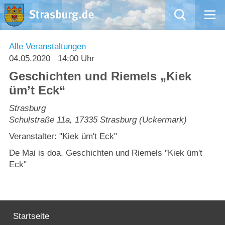
Mängelmeldung
Alle Veranstaltungen
04.05.2020
14:00 Uhr
Aktuelles
Geschichten und Riemels „Kiek
üm’t Eck“
Rathaus
Strasburg
Schulstraße 11a
,
17335
Strasburg (Uckermark)
Natur – Kultur – Tourismus
Veranstalter: "Kiek üm't Eck"
Wirtschaft
De Mai is doa. Geschichten und Riemels "Kiek üm't
Eck"
Kommentarrichtlinien und Netiquette für unsere Social Media-Kanäle
Willkommen in Strasburg (Uckermark)
Startseite