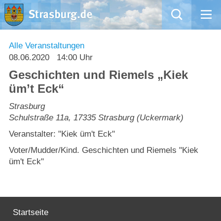
Mängelmeldung
Alle Veranstaltungen
08.06.2020
14:00 Uhr
Aktuelles
Geschichten und Riemels „Kiek
üm’t Eck“
Rathaus
Strasburg
Schulstraße 11a
,
17335
Strasburg (Uckermark)
Natur – Kultur – Tourismus
Veranstalter: "Kiek üm't Eck"
Wirtschaft
Voter/Mudder/Kind. Geschichten und Riemels "Kiek
üm't Eck"
Kommentarrichtlinien und Netiquette für unsere Social Media-Kanäle
Willkommen in Strasburg (Uckermark)
Startseite