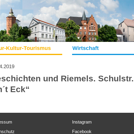
ur-Kultur-Tourismus
Wirtschaft
4.2019
schichten und Riemels. Schulstr.
´t Eck“
essum
Instagram
nschutz
Facebook