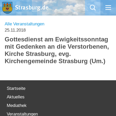
Mängelmeldung
Alle Veranstaltungen
25.11.2018
Aktuelles
Gottesdienst am Ewigkeitssonntag
mit Gedenken an die Verstorbenen,
Rathaus
Kirche Strasburg, evg.
Kirchengemeinde Strasburg (Um.)
Natur – Kultur – Tourismus
Wirtschaft
Startseite
Kommentarrichtlinien und Netiquette für unsere Social Media-Kanäle
Aktuelles
Willkommen in Strasburg (Uckermark)
Mediathek
Veranstaltungen