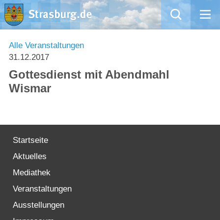
Mängelmeldung
Alle Veranstaltungen
31.12.2017
Aktuelles
Gottesdienst mit Abendmahl
Wismar
Rathaus
Natur – Kultur – Tourismus
Startseite
Wirtschaft
Aktuelles
Kommentarrichtlinien und Netiquette für unsere Social Media-Kanäle
Mediathek
Veranstaltungen
Willkommen in Strasburg (Uckermark)
Ausstellungen