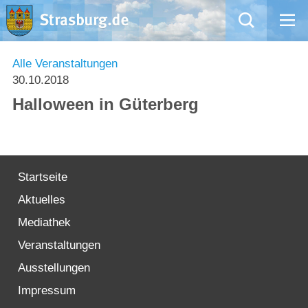
Mängelmeldung
Alle Veranstaltungen
30.10.2018
Aktuelles
Halloween in Güterberg
Rathaus
Natur – Kultur – Tourismus
Startseite
Aktuelles
Wirtschaft
Mediathek
Kommentarrichtlinien und Netiquette für unsere Social Media-Kanäle
Veranstaltungen
Ausstellungen
Willkommen in Strasburg (Uckermark)
Impressum