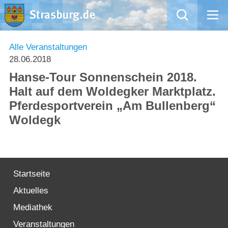
Mängelmeldung
Alle Veranstaltungen
28.06.2018
Aktuelles
Hanse-Tour Sonnenschein 2018.
Halt auf dem Woldegker Marktplatz.
Rathaus
Pferdesportverein „Am Bullenberg“
Woldegk
Natur – Kultur – Tourismus
Wirtschaft
Startseite
Kommentarrichtlinien und Netiquette für unsere Social Media-Kanäle
Aktuelles
Willkommen in Strasburg (Uckermark)
Mediathek
Veranstaltungen