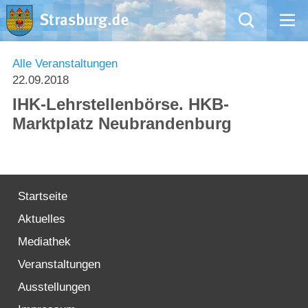
Mängelmeldung
Alle Veranstaltungen
22.09.2018
Aktuelles
IHK-Lehrstellenbörse. HKB-
Marktplatz Neubrandenburg
Rathaus
Natur – Kultur – Tourismus
Startseite
Wirtschaft
Aktuelles
Kommentarrichtlinien und Netiquette für unsere Social Media-Kanäle
Mediathek
Veranstaltungen
Willkommen in Strasburg (Uckermark)
Ausstellungen