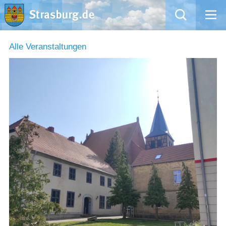
Mängelmeldung
Alle Veranstaltungen
Aktuelles
Rathaus
Natur – Kultur – Tourismus
Wirtschaft
Kommentarrichtlinien und Netiquette für unsere Social Media-Kanäle
Willkommen in Strasburg (Uckermark)