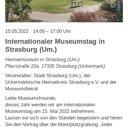
Strasburger Ehrenamtspreis „SBG“
Welcome to Strasburg (Uckermark)
15.05.2022
14:00 – 17:00 Uhr
Ласкаво просимо до Штрасбурга (Уккермарк)
Internationaler Museumstag in
مرحبًا بكم في شتراسبورغ (أوكرمارك)
Strasburg (Um.)
Heimatmuseum in Strasburg (Um.)
Bine ați venit în Strasburg (Uckermark)
Pfarrstraße 22a
,
17335
Strasburg (Uckermark)
Veranstalter: Stadt Strasburg (Um.), der
Online-Bewerbungen
Uckermärkische Heimatkreis Strasburg e.V. und der
Museumsbeirat
Sprache/Language
Liebe Museumsfreunde,
dieses Jahr werden wir am internationalen
Museumstag am 15. Mai 2022 teilnehmen.
Lassen sie sich von den Ständen begeistern und hören
Sie den Vortrag über die Marktplatzgrabung. Jeder