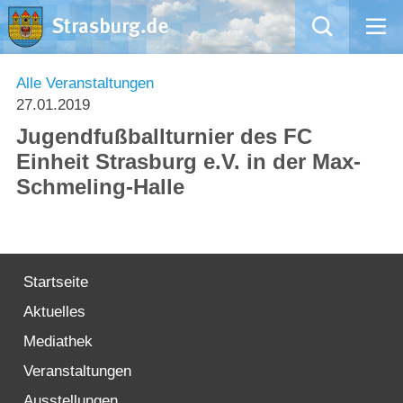
Mängelmeldung
Alle Veranstaltungen
27.01.2019
Aktuelles
Jugendfußballturnier des FC
Einheit Strasburg e.V. in der Max-
Rathaus
Schmeling-Halle
Natur – Kultur – Tourismus
Wirtschaft
Startseite
Aktuelles
Kommentarrichtlinien und Netiquette für unsere Social Media-Kanäle
Mediathek
Willkommen in Strasburg (Uckermark)
Veranstaltungen
Ausstellungen