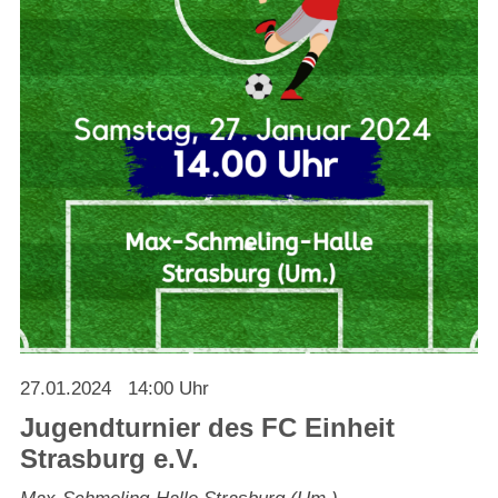
Strasburger Ehrenamtspreis „SBG“
Welcome to Strasburg (Uckermark)
Ласкаво просимо до Штрасбурга (Уккермарк)
مرحبًا بكم في شتراسبورغ (أوكرمارك)
Bine ați venit în Strasburg (Uckermark)
Online-Bewerbungen
Sprache/Language
27.01.2024
14:00 Uhr
Jugendturnier des FC Einheit
Strasburg e.V.