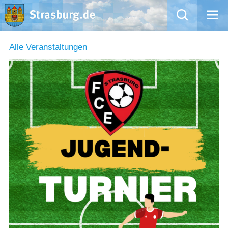
Mängelmeldung
Alle Veranstaltungen
Aktuelles
Rathaus
Natur – Kultur – Tourismus
Wirtschaft
Kommentarrichtlinien und Netiquette für unsere Social Media-Kanäle
Willkommen in Strasburg (Uckermark)