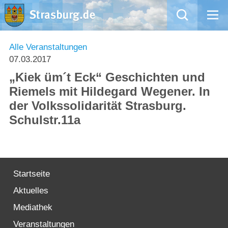
Mängelmeldung
Alle Veranstaltungen
07.03.2017
Aktuelles
„Kiek üm´t Eck“ Geschichten und
Riemels mit Hildegard Wegener. In
Rathaus
der Volkssolidarität Strasburg.
Schulstr.11a
Natur – Kultur – Tourismus
Wirtschaft
Startseite
Kommentarrichtlinien und Netiquette für unsere Social Media-Kanäle
Aktuelles
Willkommen in Strasburg (Uckermark)
Mediathek
Veranstaltungen