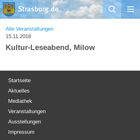
Mängelmeldung
Alle Veranstaltungen
15.11.2018
Aktuelles
Kultur-Leseabend, Milow
Rathaus
Natur – Kultur – Tourismus
Startseite
Aktuelles
Wirtschaft
Mediathek
Kommentarrichtlinien und Netiquette für unsere Social Media-Kanäle
Veranstaltungen
Ausstellungen
Willkommen in Strasburg (Uckermark)
Impressum