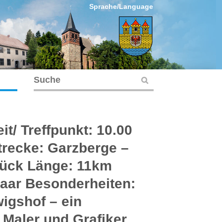
Sprache/Language
t/ Treffpunkt: 10.00
recke: Garzberge –
ück Länge: 11km
aar Besonderheiten:
igshof – ein
 Maler und Grafiker