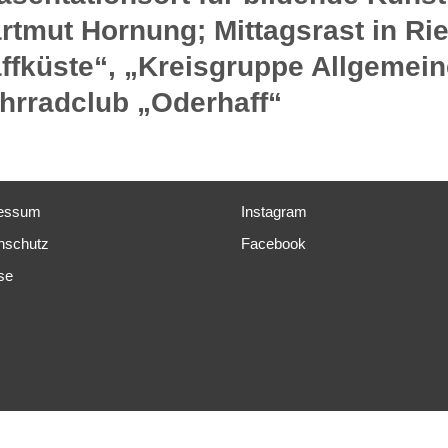
rtmut Hornung; Mittagsrast in Ri
ffküste“, „Kreisgruppe Allgemei
hrradclub „Oderhaff“
essum
Instagram
nschutz
Facebook
se