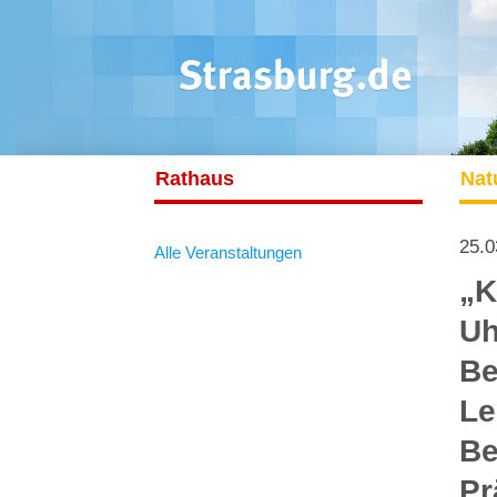
Rathaus
Nat
25.0
Alle Veranstaltungen
„K
Uh
Be
Le
Be
Pr