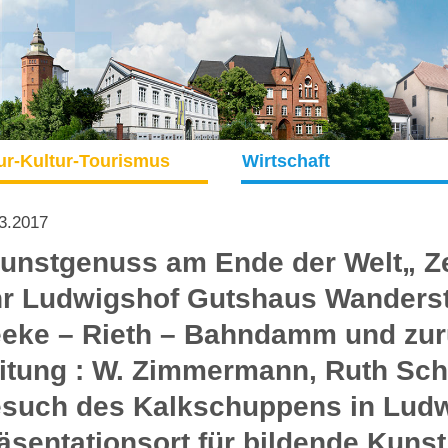
ur-Kultur-Tourismus
Wirtschaft
3.2017
unstgenuss am Ende der Welt„ Zei
r Ludwigshof Gutshaus Wanderst
eke – Rieth – Bahndamm und zur
itung : W. Zimmermann, Ruth Sch
such des Kalkschuppens in Ludw
äsentationsort für bildende Kunst