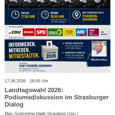
Strasburger Ehrenamtspreis „SBG“
Welcome to Strasburg (Uckermark)
Ласкаво просимо до Штрасбурга (Уккермарк)
مرحبًا بكم في شتراسبورغ (أوكرمارك)
Bine ați venit în Strasburg (Uckermark)
Online-Bewerbungen
17.06.2026
18:00 Uhr
Sprache/Language
Landtagswahl 2026:
Podiumsdiskussion im Strasburger
Dialog
Max-Schmeling-Halle Strasburg (Um.)