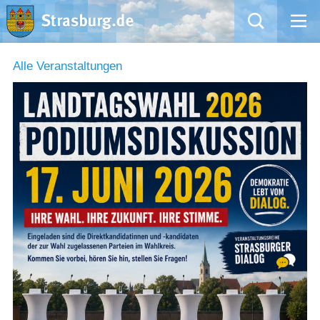
Mängelmeldung
Alle Veranstaltungen
Aktuelles
Rathaus
Natur – Kultur – Tourismus
Wirtschaft
Kommentarrichtlinien und Netiquette für unsere Social Media-Kanäle
Willkommen in Strasburg (Uckermark)