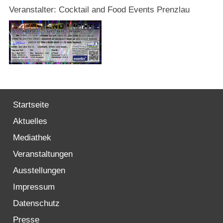
Strasburger Ehrenamtspreis „SBG“
Veranstalter: Cocktail and Food Events Prenzlau
Welcome to Strasburg (Uckermark)
Ласкаво просимо до Штрасбурга (Уккермарк)
مرحبًا بكم في شتراسبورغ (أوكرمارك)
Startseite
Bine ați venit în Strasburg (Uckermark)
Aktuelles
Online-Bewerbungen
Mediathek
Veranstaltungen
Sprache/Language
Ausstellungen
Impressum
Datenschutz
Presse