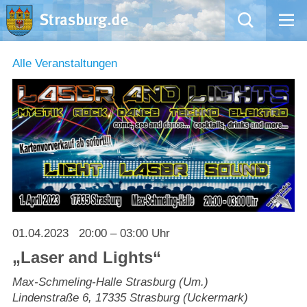
Mängelmeldung
Alle Veranstaltungen
Aktuelles
Rathaus
Natur – Kultur – Tourismus
Wirtschaft
01.04.2023
20:00 – 03:00 Uhr
Kommentarrichtlinien und Netiquette für unsere Social Media-Kanäle
„Laser and Lights“
Willkommen in Strasburg (Uckermark)
Max-Schmeling-Halle Strasburg (Um.)
Lindenstraße 6
,
17335
Strasburg (Uckermark)