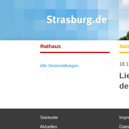
Rathaus
Nat
18.1
Alle Veranstaltungen
Li
de
Startseite
Impr
Aktuelles
Date