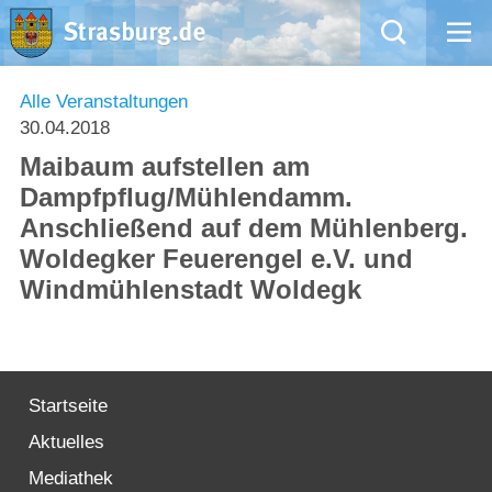
Mängelmeldung
Alle Veranstaltungen
30.04.2018
Aktuelles
Maibaum aufstellen am
Dampfpflug/Mühlendamm.
Rathaus
Anschließend auf dem Mühlenberg.
Woldegker Feuerengel e.V. und
Natur – Kultur – Tourismus
Windmühlenstadt Woldegk
Wirtschaft
Kommentarrichtlinien und Netiquette für unsere Social Media-Kanäle
Startseite
Willkommen in Strasburg (Uckermark)
Aktuelles
Mediathek