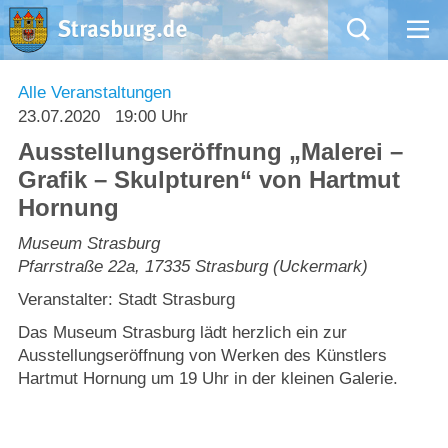
Mängelmeldung
Alle Veranstaltungen
23.07.2020
19:00 Uhr
Aktuelles
Ausstellungseröffnung „Malerei –
Grafik – Skulpturen“ von Hartmut
Rathaus
Hornung
Natur – Kultur – Tourismus
Museum Strasburg
Pfarrstraße 22a
,
17335
Strasburg (Uckermark)
Wirtschaft
Veranstalter: Stadt Strasburg
Das Museum Strasburg lädt herzlich ein zur
Kommentarrichtlinien und Netiquette für unsere Social Media-Kanäle
Ausstellungseröffnung von Werken des Künstlers
Hartmut Hornung um 19 Uhr in der kleinen Galerie.
Willkommen in Strasburg (Uckermark)