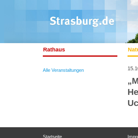
Rathaus
Nat
15.1
Alle Veranstaltungen
„M
He
Uc
Startseite
Impr