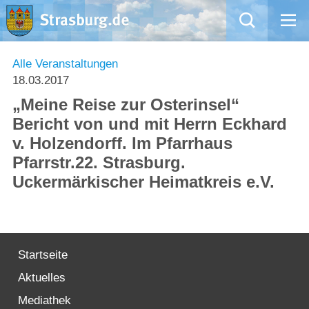
Mängelmeldung
Alle Veranstaltungen
18.03.2017
Aktuelles
„Meine Reise zur Osterinsel“
Bericht von und mit Herrn Eckhard
Rathaus
v. Holzendorff. Im Pfarrhaus
Pfarrstr.22. Strasburg.
Natur – Kultur – Tourismus
Uckermärkischer Heimatkreis e.V.
Wirtschaft
Kommentarrichtlinien und Netiquette für unsere Social Media-Kanäle
Startseite
Willkommen in Strasburg (Uckermark)
Aktuelles
Mediathek