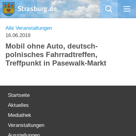
Mängelmeldung
Alle Veranstaltungen
16.06.2019
Aktuelles
Mobil ohne Auto, deutsch-
polnisches Fahrradtreffen,
Rathaus
Treffpunkt in Pasewalk-Markt
Natur – Kultur – Tourismus
Wirtschaft
Startseite
Aktuelles
Kommentarrichtlinien und Netiquette für unsere Social Media-Kanäle
Mediathek
Willkommen in Strasburg (Uckermark)
Veranstaltungen
Ausstellungen