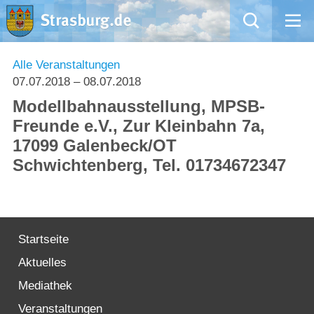
Mängelmeldung
Alle Veranstaltungen
07.07.2018
– 08.07.2018
Aktuelles
Modellbahnausstellung, MPSB-
Freunde e.V., Zur Kleinbahn 7a,
Rathaus
17099 Galenbeck/OT
Schwichtenberg, Tel. 01734672347
Natur – Kultur – Tourismus
Wirtschaft
Startseite
Kommentarrichtlinien und Netiquette für unsere Social Media-Kanäle
Aktuelles
Willkommen in Strasburg (Uckermark)
Mediathek
Veranstaltungen