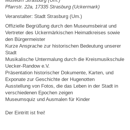
Museum Strasburg (Um.)
Strasburger Ehrenamtspreis „SBG“
Pfarrstr. 22a
,
17335
Strasburg (Uckermark)
Veranstalter: Stadt Strasburg (Um.)
Welcome to Strasburg (Uckermark)
Offizielle Begrüßung durch den Museumsbeirat und
Ласкаво просимо до Штрасбурга (Уккермарк)
Vertreter des Uckermärkischen Heimatkreises sowie
den Bürgermeister
Kurze Ansprache zur historischen Bedeutung unserer
مرحبًا بكم في شتراسبورغ (أوكرمارك)
Stadt
Musikalische Untermalung durch die Kreismusikschule
Bine ați venit în Strasburg (Uckermark)
Uecker-Randow e.V.
Präsentation historischer Dokumente, Karten, und
Online-Bewerbungen
Exponate zur Geschichte der Hugenotten
Ausstellung von Fotos, die das Leben in der Stadt in
verschiedenen Epochen zeigen
Sprache/Language
Museumsquiz und Ausmalen für Kinder
Der Eintritt ist frei!