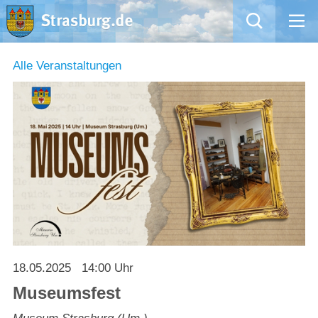
Mängelmeldung
Alle Veranstaltungen
Aktuelles
Rathaus
Natur – Kultur – Tourismus
Wirtschaft
Kommentarrichtlinien und Netiquette für unsere Social Media-Kanäle
18.05.2025
14:00 Uhr
Willkommen in Strasburg (Uckermark)
Museumsfest