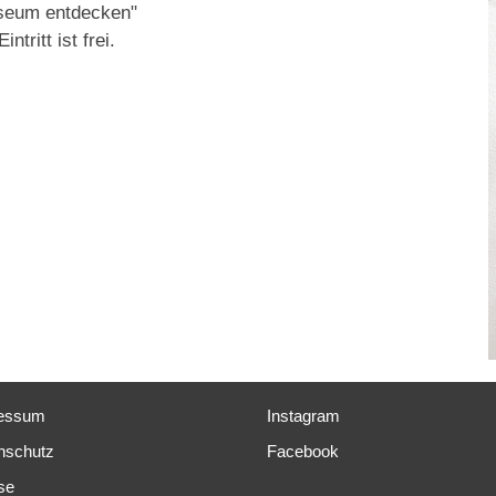
seum entdecken"
intritt ist frei.
essum
Instagram
nschutz
Facebook
se