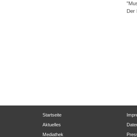
"Mu
Der E
Startseite
Impr
Aktuelles
Date
Mediathek
Pres