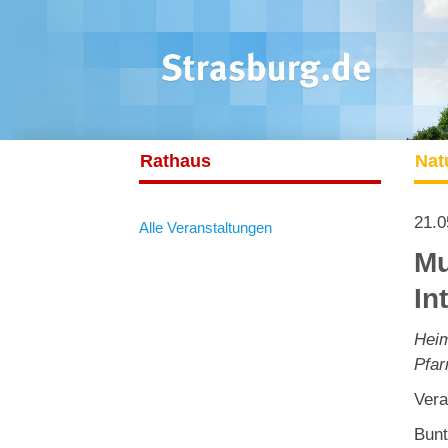
Rathaus
Nat
21.0
Alle Veranstaltungen
Mu
In
Hei
Pfar
Vera
Bunt