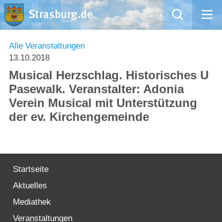
Mängelmeldung
Alle Veranstaltungen
13.10.2018
Aktuelles
Musical Herzschlag. Historisches U
Pasewalk. Veranstalter: Adonia
Rathaus
Verein Musical mit Unterstützung
der ev. Kirchengemeinde
Natur – Kultur – Tourismus
Wirtschaft
Startseite
Kommentarrichtlinien und Netiquette für unsere Social Media-Kanäle
Aktuelles
Willkommen in Strasburg (Uckermark)
Mediathek
Veranstaltungen