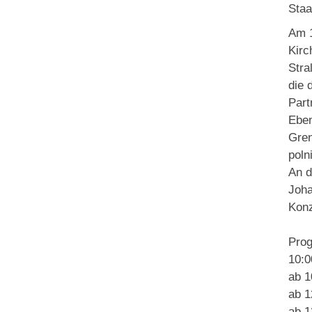
Staa
Am 1
Kirc
Stra
die 
Part
Eben
Gren
poln
An d
Joha
Konz
Prog
10:0
ab 1
ab 1
ab 1