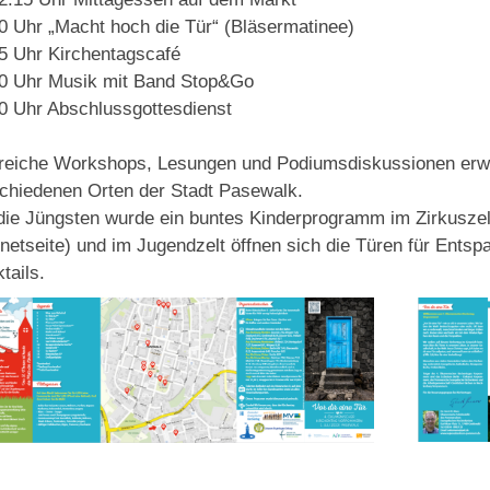
0 Uhr „Macht hoch die Tür“ (Bläsermatinee)
5 Uhr Kirchentagscafé
0 Uhr Musik mit Band Stop&Go
0 Uhr Abschlussgottesdienst
reiche Workshops, Lesungen und Podiumsdiskussionen erwa
chiedenen Orten der Stadt Pasewalk.
die Jüngsten wurde ein buntes Kinderprogramm im Zirkusze
rnetseite) und im Jugendzelt öffnen sich die Türen für Entsp
tails.