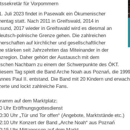
tssekretär für Vorpommern
. Juli 2023 findet in Pasewalk ein Ökumenischer
hentag statt. Nach 2011 in Greifswald, 2014 in
lsund, 2017 wieder in Greifswald wird es diesmal an
deutsch-polnische Grenze gehen. Die zahlreichen
nerschaften auf kirchlicher und gesellschaftlicher
e stärken seit Jahrzehnten das Miteinander in der
zregion. Daher gehört der Austausch mit dem
ischen Nachbarn zu einem der Schwerpunkte des ÖKT.
iesem Tag spielt die Band Arche Noah aus Poznań, die 1999 
nnes Paul II. entstand. Die Band mit 20 Kindern und erwachs
erte und lockt zahlreiche Fans.
ramm auf dem Marktplatz:
0 Uhr Eröffnungsgottesdienst
0:30 Uhr „Tür und Tor offen“ (Angebote, Marktstände etc.)
2:10 Uhr Konzert der Band „Arche Noah“ aus Poznań
2:15 Uhr Mittagessen auf dem Markt