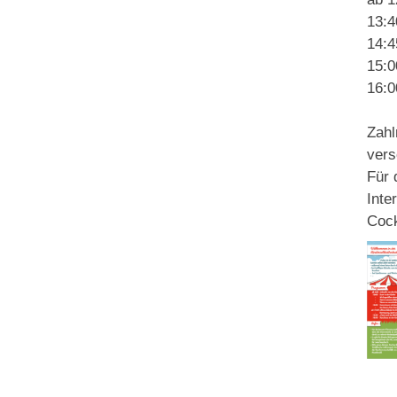
13:4
14:4
15:0
16:0
Zahl
vers
Für 
Inte
Cock