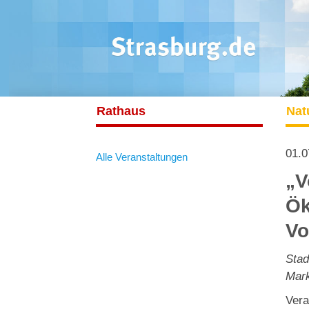
Rathaus
Nat
01.0
Alle Veranstaltungen
„V
Ök
V
Stad
Mark
Vera