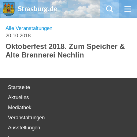
Mängelmeldung
Alle Veranstaltungen
20.10.2018
Aktuelles
Oktoberfest 2018. Zum Speicher &
Alte Brennerei Nechlin
Rathaus
Natur – Kultur – Tourismus
Startseite
Wirtschaft
Aktuelles
Kommentarrichtlinien und Netiquette für unsere Social Media-Kanäle
Mediathek
Veranstaltungen
Willkommen in Strasburg (Uckermark)
Ausstellungen