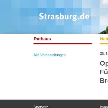
Rathaus
Nat
05.1
Alle Veranstaltungen
Op
Fü
Br
Startseite
Impr