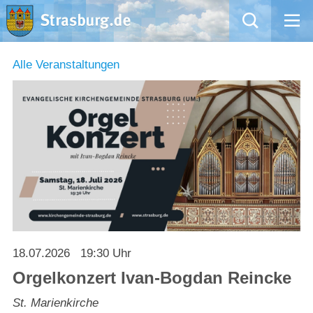
Mängelmeldung
Alle Veranstaltungen
Aktuelles
Rathaus
Natur – Kultur – Tourismus
Wirtschaft
Kommentarrichtlinien und Netiquette für unsere Social Media-Kanäle
18.07.2026
19:30 Uhr
Orgelkonzert Ivan-Bogdan Reincke
Willkommen in Strasburg (Uckermark)
St. Marienkirche