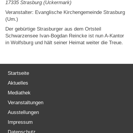
Strasburger Ehrenamtspreis „SBG“
17335
Strasburg (Uckermark)
Veranstalter: Evanglische Kirchengemeinde Strasburg
Welcome to Strasburg (Uckermark)
(Um.)
Der gebürtige Strasburger aus dem Ortsteil
Ласкаво просимо до Штрасбурга (Уккермарк)
Schwarzensee Ivan-Bogdan Reincke ist nun A-Kantor
in Wolfsburg und hält seiner Heimat weiter die Treue.
مرحبًا بكم في شتراسبورغ (أوكرمارك)
Bine ați venit în Strasburg (Uckermark)
Startseite
Online-Bewerbungen
Aktuelles
Mediathek
Sprache/Language
Veranstaltungen
Ausstellungen
Impressum
Datenschutz