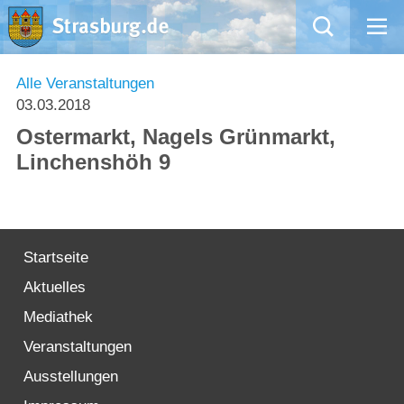
Mängelmeldung
Alle Veranstaltungen
03.03.2018
Aktuelles
Ostermarkt, Nagels Grünmarkt,
Linchenshöh 9
Rathaus
Natur – Kultur – Tourismus
Startseite
Wirtschaft
Aktuelles
Kommentarrichtlinien und Netiquette für unsere Social Media-Kanäle
Mediathek
Veranstaltungen
Willkommen in Strasburg (Uckermark)
Ausstellungen