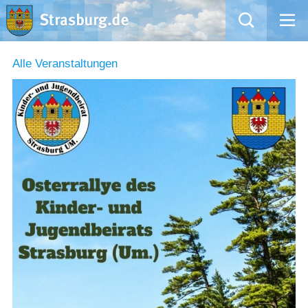
Mängelmeldung
Alle Veranstaltungen
Aktuelles
Rathaus
Natur – Kultur – Tourismus
Wirtschaft
Kommentarrichtlinien und Netiquette für unsere Social Media-Kanäle
Willkommen in Strasburg (Uckermark)