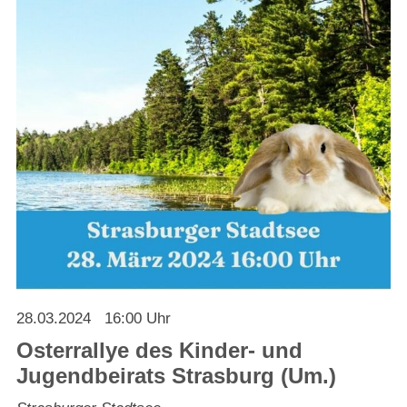
Strasburger Ehrenamtspreis „SBG“
Welcome to Strasburg (Uckermark)
Ласкаво просимо до Штрасбурга (Уккермарк)
مرحبًا بكم في شتراسبورغ (أوكرمارك)
Bine ați venit în Strasburg (Uckermark)
Online-Bewerbungen
Sprache/Language
28.03.2024
16:00 Uhr
Osterrallye des Kinder- und
Jugendbeirats Strasburg (Um.)