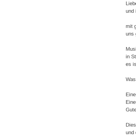
Lieb
und 
mit 
uns 
Musi
in S
es i
Was 
Eine
Eine
Gute
Dies
und 