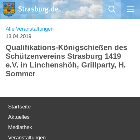
Mängelmeldung
Alle Veranstaltungen
13.04.2019
Aktuelles
Qualifikations-Königschießen des
Schützenvereins Strasburg 1419
Rathaus
e.V. in Linchenshöh, Grillparty, H.
Sommer
Natur – Kultur – Tourismus
Wirtschaft
Startseite
Kommentarrichtlinien und Netiquette für unsere Social Media-Kanäle
Aktuelles
Willkommen in Strasburg (Uckermark)
Mediathek
Veranstaltungen