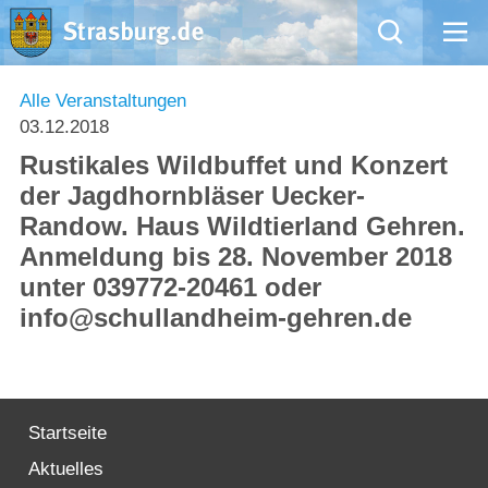
Mängelmeldung
Alle Veranstaltungen
03.12.2018
Aktuelles
Rustikales Wildbuffet und Konzert
der Jagdhornbläser Uecker-
Rathaus
Randow. Haus Wildtierland Gehren.
Anmeldung bis 28. November 2018
Natur – Kultur – Tourismus
unter 039772-20461 oder
info@schullandheim-gehren.de
Wirtschaft
Kommentarrichtlinien und Netiquette für unsere Social Media-Kanäle
Startseite
Willkommen in Strasburg (Uckermark)
Aktuelles