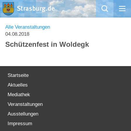
Mängelmeldung
Alle Veranstaltungen
04.08.2018
Aktuelles
Schützenfest in Woldegk
Rathaus
Natur – Kultur – Tourismus
Startseite
Aktuelles
Wirtschaft
Mediathek
Kommentarrichtlinien und Netiquette für unsere Social Media-Kanäle
Veranstaltungen
Ausstellungen
Willkommen in Strasburg (Uckermark)
Impressum