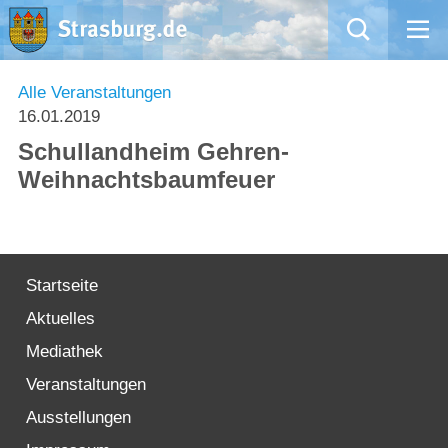
Mängelmeldung
Alle Veranstaltungen
16.01.2019
Aktuelles
Schullandheim Gehren-
Weihnachtsbaumfeuer
Rathaus
Natur – Kultur – Tourismus
Startseite
Wirtschaft
Aktuelles
Kommentarrichtlinien und Netiquette für unsere Social Media-Kanäle
Mediathek
Veranstaltungen
Willkommen in Strasburg (Uckermark)
Ausstellungen