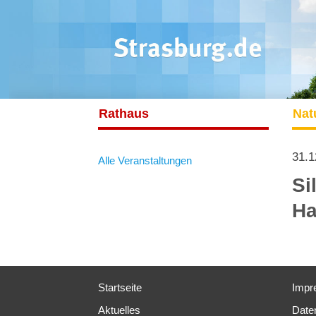
Rathaus
Nat
31.1
Alle Veranstaltungen
Si
Ha
Startseite
Impr
Aktuelles
Date