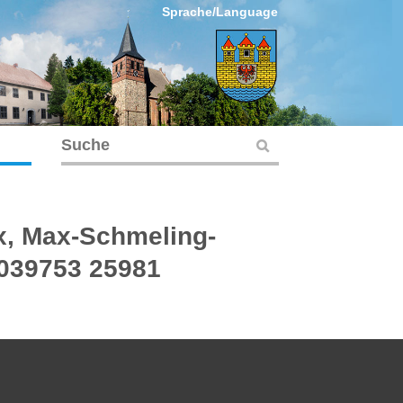
Sprache/Language
ex, Max-Schmeling-
 039753 25981