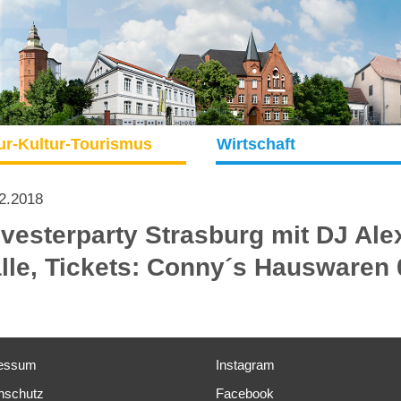
ur-Kultur-Tourismus
Wirtschaft
2.2018
lvesterparty Strasburg mit DJ Al
lle, Tickets: Conny´s Hauswaren
essum
Instagram
nschutz
Facebook